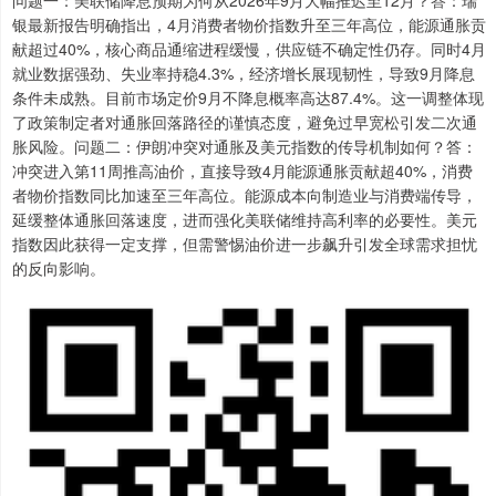
问题一：美联储降息预期为何从2026年9月大幅推迟至12月？答：瑞
银最新报告明确指出，4月消费者物价指数升至三年高位，能源通胀贡
献超过40%，核心商品通缩进程缓慢，供应链不确定性仍存。同时4月
就业数据强劲、失业率持稳4.3%，经济增长展现韧性，导致9月降息
条件未成熟。目前市场定价9月不降息概率高达87.4%。这一调整体现
了政策制定者对通胀回落路径的谨慎态度，避免过早宽松引发二次通
胀风险。问题二：伊朗冲突对通胀及美元指数的传导机制如何？答：
冲突进入第11周推高油价，直接导致4月能源通胀贡献超40%，消费
者物价指数同比加速至三年高位。能源成本向制造业与消费端传导，
延缓整体通胀回落速度，进而强化美联储维持高利率的必要性。美元
指数因此获得一定支撑，但需警惕油价进一步飙升引发全球需求担忧
的反向影响。