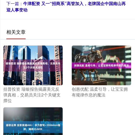
下一篇：
牛津配资 又一“招商系”高管加入，老牌国企中国南山再
迎人事变动
相关文章
括普投资 瑞银报告揭露美元反
创惠优配 温柔引导，让宝宝拥
弹真相，交易员关注2个关键支
有规律作息的魔法
撑位