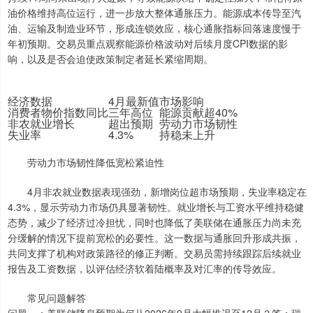
油价格维持高位运行，进一步放大整体通胀压力。能源成本传导至汽
油、运输及制造业环节，形成连锁效应，核心通胀指标回落速度慢于
年初预期。交易员重点观察能源价格波动对后续月度CPI数据的影
响，以及是否会迫使政策制定者延长紧缩周期。
经济数据
4月最新值
市场影响
消费者物价指数同比
三年高位
能源贡献超40%
非农就业增长
超出预期
劳动力市场韧性
失业率
4.3%
持稳未上升
劳动力市场韧性降低宽松紧迫性
4月非农就业数据表现强劲，新增岗位超市场预期，失业率稳定在
4.3%，显示劳动力市场仍具显著韧性。就业增长与工资水平维持稳健
态势，减少了经济过冷担忧，同时也降低了美联储在通胀压力尚未充
分缓解的情况下提前宽松的必要性。这一数据与通胀回升形成共振，
共同支撑了机构对政策路径的修正判断。交易员需持续跟踪后续就业
报告及工资数据，以评估经济软着陆概率及对汇率的传导效应。
常见问题解答