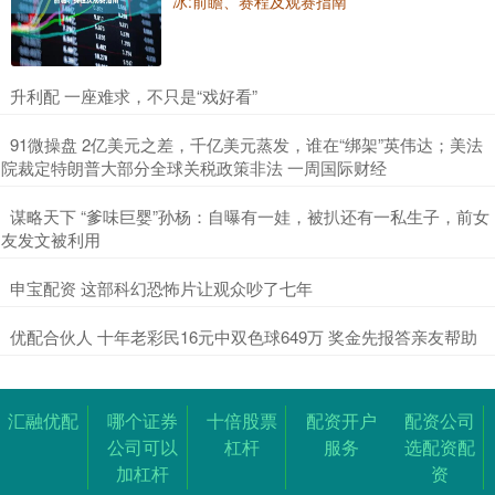
冰:前瞻、赛程及观赛指南
​升利配 一座难求，不只是“戏好看”
​91微操盘 2亿美元之差，千亿美元蒸发，谁在“绑架”英伟达；美法
院裁定特朗普大部分全球关税政策非法 一周国际财经
​谋略天下 “爹味巨婴”孙杨：自曝有一娃，被扒还有一私生子，前女
友发文被利用
​申宝配资 这部科幻恐怖片让观众吵了七年
​优配合伙人 十年老彩民16元中双色球649万 奖金先报答亲友帮助
汇融优配
哪个证券
十倍股票
配资开户
配资公司
公司可以
杠杆
服务
选配资配
加杠杆
资