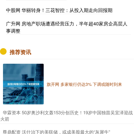
中股网 华丽转身！三花智控：从投入期走向回报期
广升网 房地产职场遭遇经营压力，半年超40家房企高层人
事调整
推荐资讯
旗开网 多家银行仍达3% 下调或随时到来
​华霖资本 50岁奥沙利文轰153分创历史！19岁中国独苗吴宜泽迎战
火箭
​尊鼎配资 沃什治下的美联储，或成美股最大的“灰犀牛”