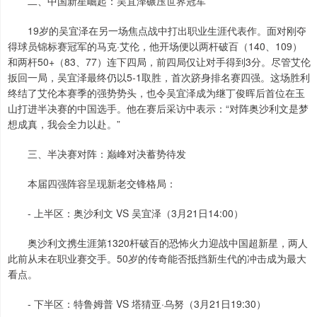
二、中国新星崛起：吴宜泽碾压世界冠军
19岁的吴宜泽在另一场焦点战中打出职业生涯代表作。面对刚夺
得球员锦标赛冠军的马克·艾伦，他开场便以两杆破百（140、109）
和两杆50+（83、77）连下四局，前四局仅让对手得到3分。尽管艾伦
扳回一局，吴宜泽最终仍以5-1取胜，首次跻身排名赛四强。这场胜利
终结了艾伦本赛季的强势势头，也令吴宜泽成为继丁俊晖后首位在玉
山打进半决赛的中国选手。他在赛后采访中表示：“对阵奥沙利文是梦
想成真，我会全力以赴。”
三、半决赛对阵：巅峰对决蓄势待发
本届四强阵容呈现新老交锋格局：
- 上半区：奥沙利文 VS 吴宜泽（3月21日14:00）
奥沙利文携生涯第1320杆破百的恐怖火力迎战中国超新星，两人
此前从未在职业赛交手。50岁的传奇能否抵挡新生代的冲击成为最大
看点。
- 下半区：特鲁姆普 VS 塔猜亚·乌努（3月21日19:30）