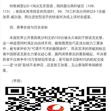
特鲁姆普以5-1淘汰瓦菲晋级，期间轰出两杆破百（109、
113）；泰国名将塔猜亚则凭借81、99、70三杆高分同样以5-1击败
加里·威尔逊。两位进攻型选手的快速对决或上演对攻盛宴。
四、赛事价值与历史坐标
本届世界公开赛因奥沙利文的153分被永久铭刻于斯诺克史册。
这一神迹需同时满足自由球开局、极致围黑技巧及清台能力三重条
件，被专家评价为“可遇不可求的极限操作”。而吴宜泽的突破则标志
着中国斯诺克新生力量在赵心童、颜丙涛禁赛后的重新崛起。半决赛
胜者不仅将争夺15万英镑冠军奖金，更可能开启新时代的权杖交接
——是“火箭”延续不老神话，还是新王加冕，玉山赛场即将揭晓答
案。
（琴酒）