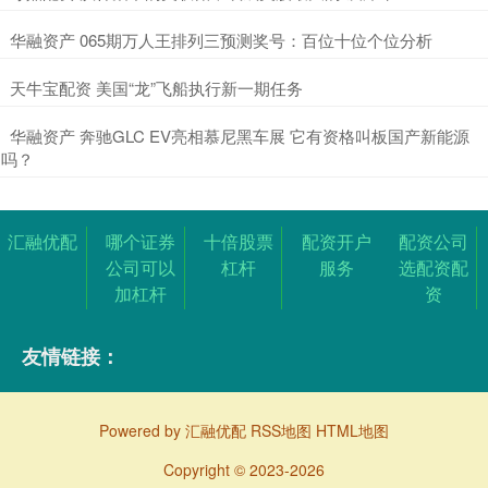
​华融资产 065期万人王排列三预测奖号：百位十位个位分析
​天牛宝配资 美国“龙”飞船执行新一期任务
​华融资产 奔驰GLC EV亮相慕尼黑车展 它有资格叫板国产新能源
吗？
汇融优配
哪个证券
十倍股票
配资开户
配资公司
公司可以
杠杆
服务
选配资配
加杠杆
资
友情链接：
Powered by
汇融优配
RSS地图
HTML地图
Copyright
© 2023-2026