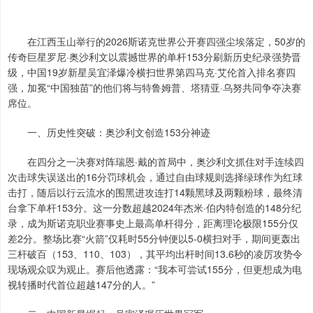
在江西玉山举行的2026斯诺克世界公开赛四强尘埃落定，50岁的
传奇巨星罗尼·奥沙利文以震撼世界的单杆153分刷新历史纪录强势晋
级，中国19岁新星吴宜泽爆冷横扫世界第四马克·艾伦首入排名赛四
强，加冕“中国独苗”的他们将与特鲁姆普、塔猜亚·乌努共同争夺决赛
席位。
一、历史性突破：奥沙利文创造153分神迹
在四分之一决赛对阵瑞恩·戴的首局中，奥沙利文抓住对手连续四
次击球失误送出的16分罚球机会，通过自由球规则选择绿球作为红球
击打，随后以行云流水的围黑进攻连打14颗黑球及两颗粉球，最终清
台拿下单杆153分。这一分数超越2024年杰米·伯内特创造的148分纪
录，成为斯诺克职业赛事史上最高单杆得分，距离理论极限155分仅
差2分。整场比赛“火箭”仅耗时55分钟便以5-0横扫对手，期间更轰出
三杆破百（153、110、103），其平均出杆时间13.6秒的凌厉攻势令
现场观众叹为观止。赛后他透露：“我本可尝试155分，但更想成为电
视转播时代首位超越147分的人。”