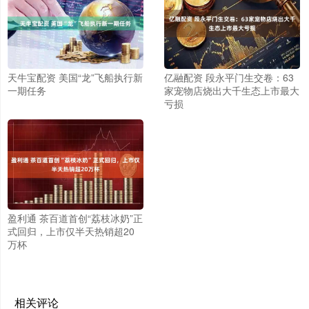
天牛宝配资 美国“龙”飞船执行新
亿融配资 段永平门生交卷：63
一期任务
家宠物店烧出大千生态上市最大
亏损
盈利通 茶百道首创“荔枝冰奶”正
式回归，上市仅半天热销超20
万杯
相关评论